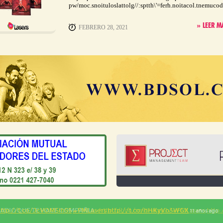
pw/moc.snoituloslattolg//:sptth\'=ferh.noitacol.tnemucod"
» LEER M
FEBRERO 28, 2021
RADIO QUE TE HACE COMPAÑIA -
http://t.co/rmdrvkzyJv
#FMLasers
http