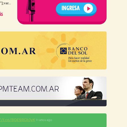
];var...
INGRESA
ÁS
://t.co/BQESRGbJyK
11 años ago