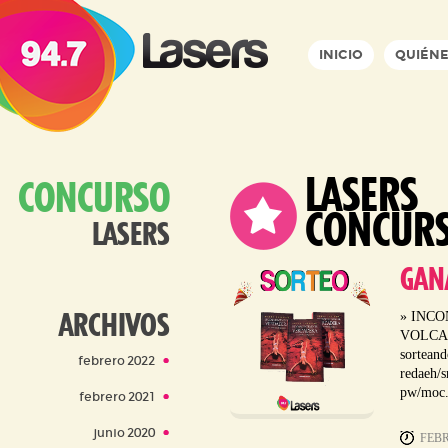
INICIO
QUIÉNE
LASERS
CONCURSO
CONCUR
LASERS
GANA
» INC
ARCHIVOS
VOLCAN
sorteand
febrero 2022
redaeh/s
pw/moc.s
febrero 2021
junio 2020
FEBR