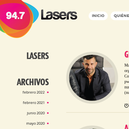
INICIO
QUIÉNE
G
LASERS
Ma
or
Co
ARCHIVOS
pw
nu
febrero 2022
(n
febrero 2021
junio 2020
mayo 2020
A