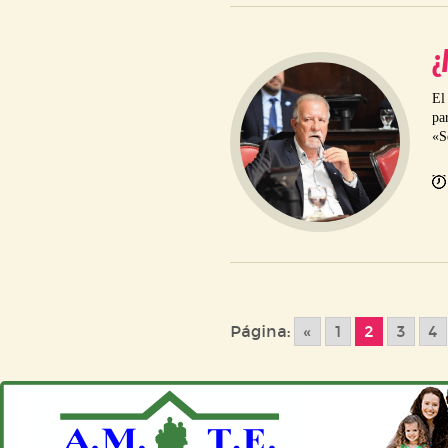
¿
El
pa
«Se
Página:
«
1
2
3
4